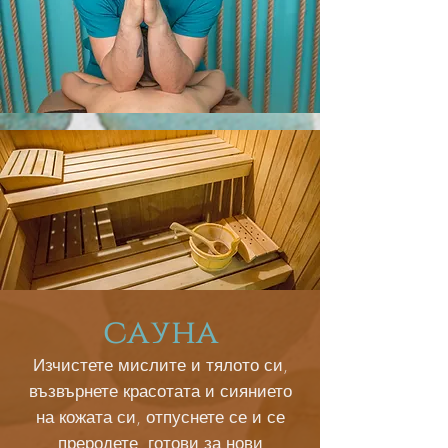
сауна
Изчистете мислите и тялото си,
възвърнете красотата и сиянието
на кожата си, отпуснете се и се
преродете, готови за нови