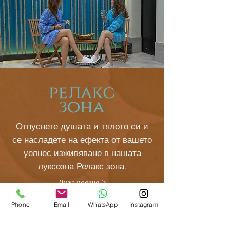
релакс
зона
Отпуснете душата и тялото си и
се насладете на ефекта от вашето
уелнес изживяване в нашата
луксозна Релакс зона.
Виж повече >
Phone
Email
WhatsApp
Instagram